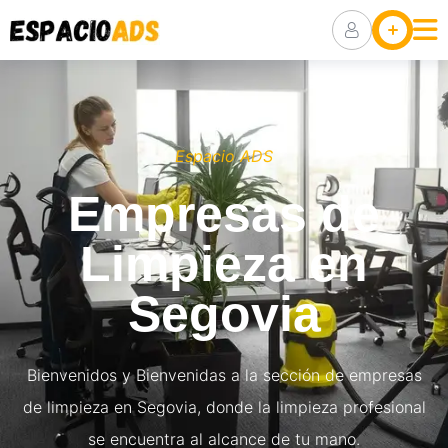
Ubicaciones
Anuncia Tu
Negocio
Packs De
Visibilidad
Espacio ADS
Empresas de
Limpieza en
Segovia
Bienvenidos y Bienvenidas a la sección de empresas
de limpieza en Segovia, donde la limpieza profesional
se encuentra al alcance de tu mano.