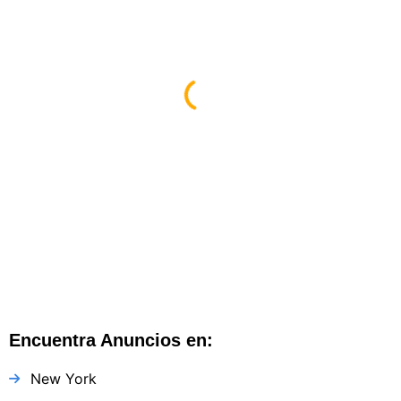
Diseño Web By Espacio Impulsa En
Atlanta
Atlanta
,
Georgia
,
Estados Unidos
Encuentra Anuncios en:
New York