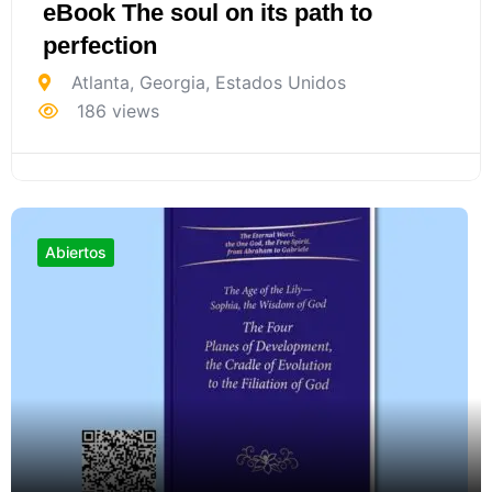
eBook The soul on its path to
perfection
Atlanta
,
Georgia
,
Estados Unidos
186 views
Abiertos