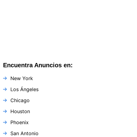
Baton Rouge
Baton Rouge
,
Luisiana
,
Estados Unidos
Encuentra Anuncios en:
New York
Los Ángeles
Chicago
Houston
Phoenix
San Antonio