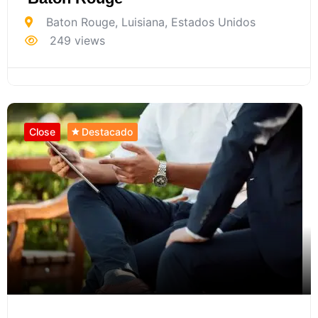
Baton Rouge
,
Luisiana
,
Estados Unidos
249 views
Close
Destacado