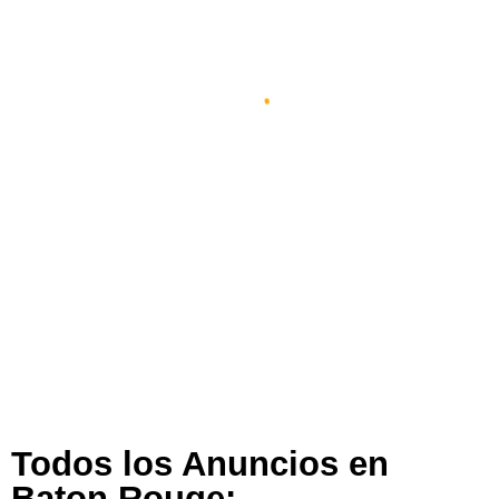
Espacio Impulsa En Baton Rouge
Baton Rouge
,
Luisiana
,
Estados Unidos
254 views
Todos los Anuncios en
Baton Rouge: