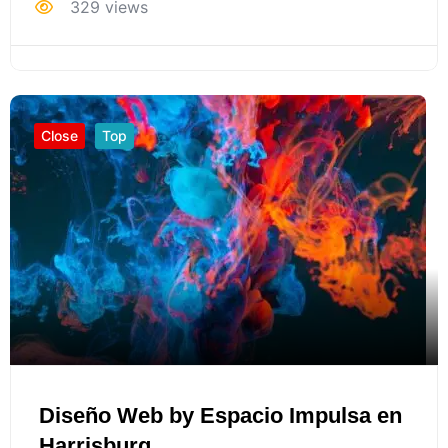
329 views
Close
Top
Diseño Web by Espacio Impulsa en
Harrisburg