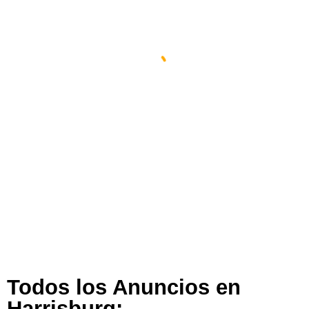
Espacio Impulsa En Harrisburg
Harrisburg
,
Pensilvania
,
Estados Unidos
290 views
Todos los Anuncios en
Harrisburg: