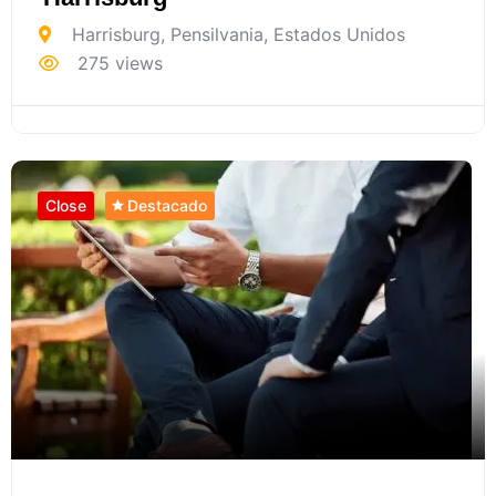
Harrisburg
,
Pensilvania
,
Estados Unidos
275 views
Close
Destacado