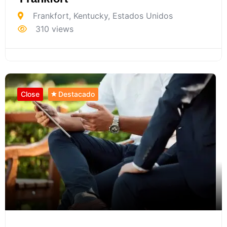
Frankfort
,
Kentucky
,
Estados Unidos
310 views
Close
Destacado