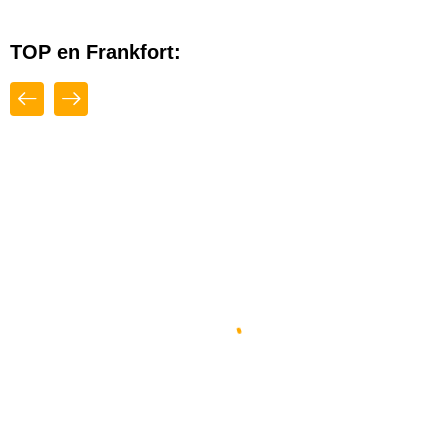
TOP en Frankfort:
Close
Top
Diseño Web By Espacio Impulsa En
Frankfort
Frankfort
,
Kentucky
,
Estados Unidos