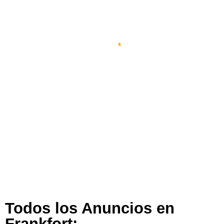
Espacio Impulsa En Frankfort
Frankfort
,
Kentucky
,
Estados Unidos
300 views
Todos los Anuncios en
Frankfort: