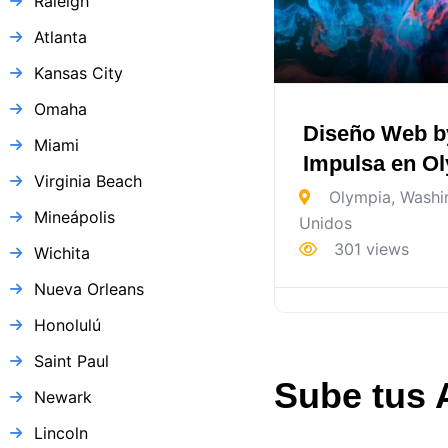
Raleigh
Atlanta
Kansas City
Omaha
Diseño Web b
Miami
Impulsa en O
Virginia Beach
Olympia
,
Washi
Mineápolis
Unidos
301 views
Wichita
Nueva Orleans
Honolulú
Saint Paul
Sube tus 
Newark
Lincoln