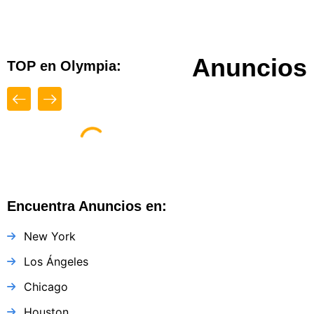
Anuncios 
TOP en Olympia:
Close
Destacado
Encuentra Anuncios en:
New York
Los Ángeles
Espacio Impuls
Chicago
Olympia
Olympia
,
Washi
Houston