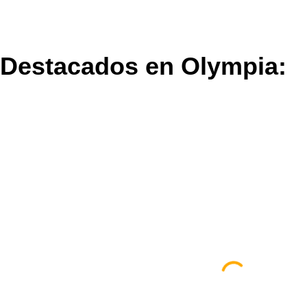
Destacados en Olympia:
a En
ngton
,