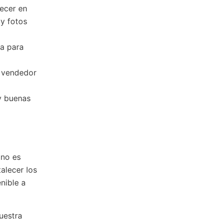
recer en
 y fotos
da para
l vendedor
y buenas
 no es
alecer los
nible a
uestra