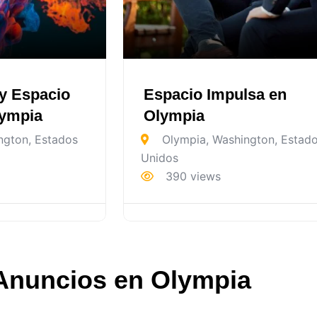
y Espacio
Espacio Impulsa en
lympia
Olympia
ngton
,
Estados
Olympia
,
Washington
,
Estad
Unidos
390 views
Anuncios en Olympia