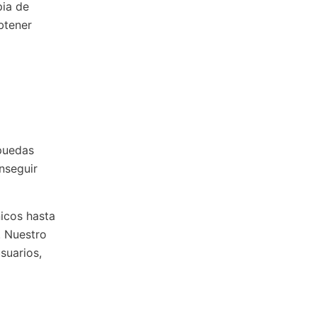
pia de
btener
puedas
nseguir
icos hasta
. Nuestro
suarios,