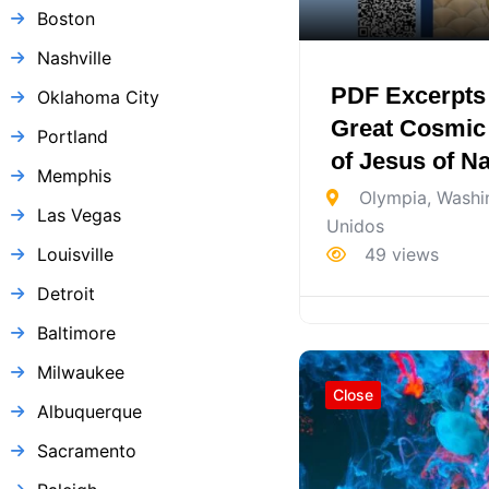
Boston
Nashville
PDF Excerpts
Oklahoma City
Great Cosmic
Portland
of Jesus of N
Memphis
Olympia
,
Washi
Las Vegas
Unidos
Louisville
49 views
Detroit
Baltimore
Milwaukee
Close
Albuquerque
Sacramento