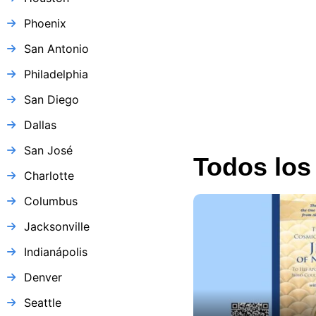
Estados Unidos
Phoenix
390 views
San Antonio
Philadelphia
San Diego
Dallas
San José
Todos los
Charlotte
Columbus
Jacksonville
Indianápolis
Denver
Seattle