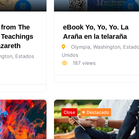
 from The
eBook Yo, Yo, Yo. La
 Teachings
Araña en la telaraña
azareth
Olympia
,
Washington
,
Estad
Unidos
ngton
,
Estados
187 views
Close
Destacado