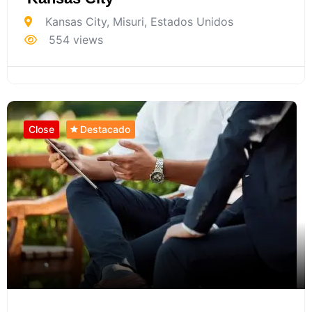
Kansas City
,
Misuri
,
Estados Unidos
554 views
Close
Destacado