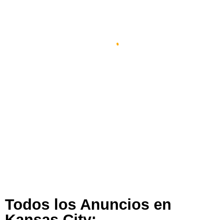
Espacio Impulsa En Kansas City
Kansas City
,
Misuri
,
Estados Unidos
389 views
Todos los Anuncios en
Kansas City: