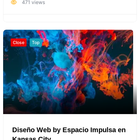
471 views
Close
Top
Diseño Web by Espacio Impulsa en
Kansas City