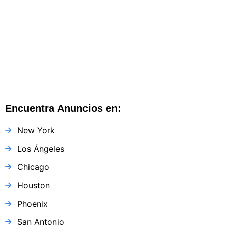
Kansas City
Kansas City
,
Misuri
,
Estados Unidos
Encuentra Anuncios en:
New York
Los Ángeles
Chicago
Houston
Phoenix
San Antonio